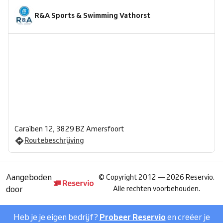
R&A Sports & Swimming Vathorst
Caraïben 12, 3829 BZ Amersfoort
Routebeschrijving
Aangeboden
©
Copyright 2012 — 2026 Reservio.
door
Alle rechten voorbehouden.
Heb je je eigen bedrijf?
Probeer Reservio
en creëer je