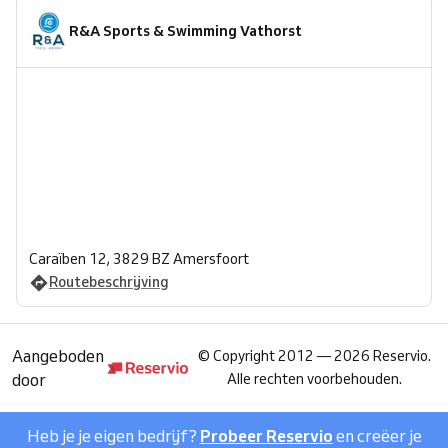
R&A Sports & Swimming Vathorst
Caraïben 12, 3829 BZ Amersfoort
Routebeschrijving
Aangeboden
©
Copyright 2012 — 2026 Reservio.
door
Alle rechten voorbehouden.
Heb je je eigen bedrijf?
Probeer Reservio
en creëer je